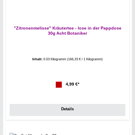
"Zitronenmelisse" Kräutertee - lose in der Pappdose
30g Acht Botaniker
Inhalt:
0.03 Kilogramm
(166,33 € / 1 Kilogramm)
4,99 €*
Details