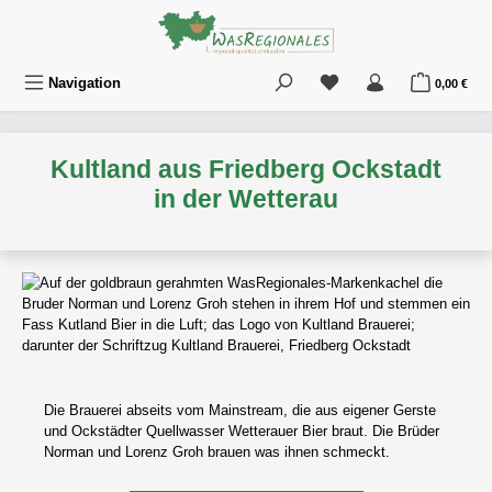
Zum Hauptinhalt springen
Du hast 0 Produkte au
War
Navigation
0,00 €
Kultland aus Friedberg Ockstadt
in der Wetterau
Die Brauerei abseits vom Mainstream, die aus eigener Gerste
und Ockstädter Quellwasser Wetterauer Bier braut. Die Brüder
Norman und Lorenz Groh brauen was ihnen schmeckt.