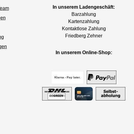
In unserem Ladengeschäft:
Team
Barzahlung
gen
Kartenzahlung
Kontaktlose Zahlung
Friedberg Zehner
ng
gen
In unserem Online-Shop:
Klarna - Pay later.
PayPal
DHL GoGreen
Kreditkarte
Selbstabho