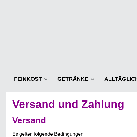
m Hauptinhalt springen
Zur Suche springen
Zur Hauptnavigation springen
FEINKOST
GETRÄNKE
ALLTÄGLIC
Versand und Zahlung
Versand
Es gelten folgende Bedingungen: