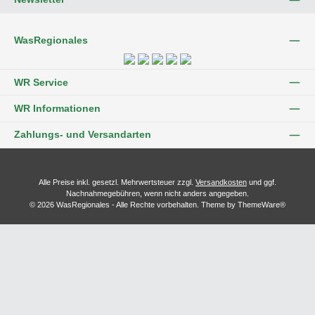
WasRegionales
WR Service
WR Informationen
Zahlungs- und Versandarten
Alle Preise inkl. gesetzl. Mehrwertsteuer zzgl.
Versandkosten
und ggf.
Nachnahmegebühren, wenn nicht anders angegeben.
© 2026 WasRegionales - Alle Rechte vorbehalten. Theme by
ThemeWare®