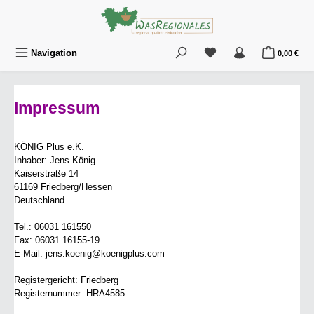
Zum Hauptinhalt springen
Du hast 0 Produkte au
War
Navigation
0,00 €
Impressum
KÖNIG Plus e.K.
Inhaber: Jens König
Kaiserstraße 14
61169 Friedberg/Hessen
Deutschland
Tel.: 06031 161550
Fax: 06031 16155-19
E-Mail: jens.koenig@koenigplus.com
Registergericht: Friedberg
Registernummer: HRA4585