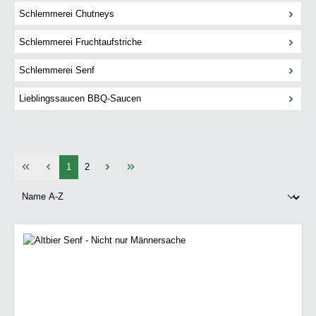
Schlemmerei Chutneys
Schlemmerei Fruchtaufstriche
Schlemmerei Senf
Lieblingssaucen BBQ-Saucen
Seite
Seite
1
2