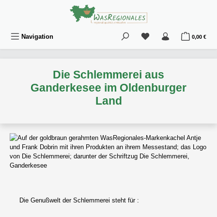
Zum Hauptinhalt springen
Du hast 0 Produkte au
War
Navigation
0,00 €
Die Schlemmerei aus
Ganderkesee im Oldenburger
Land
Die Genußwelt der Schlemmerei steht für :