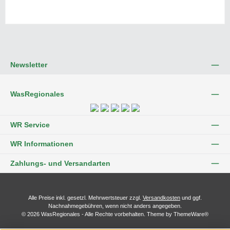
Newsletter
WasRegionales
WR Service
WR Informationen
Zahlungs- und Versandarten
Alle Preise inkl. gesetzl. Mehrwertsteuer zzgl.
Versandkosten
und ggf.
Nachnahmegebühren, wenn nicht anders angegeben.
© 2026 WasRegionales - Alle Rechte vorbehalten. Theme by
ThemeWare®