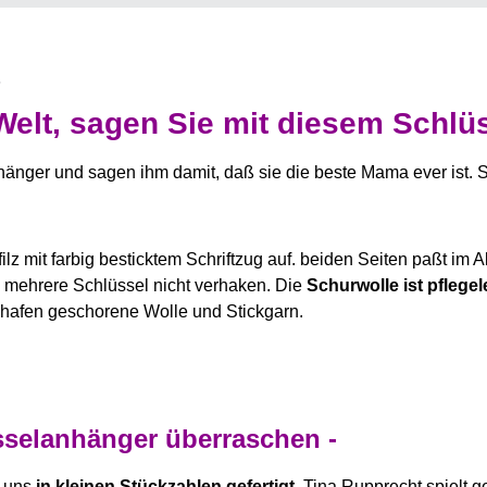
Welt, sagen Sie mit diesem Schl
nger und sagen ihm damit, daß sie die beste Mama ever ist. 
 mit farbig besticktem Schriftzug auf. beiden Seiten paßt im A
h mehrere Schlüssel nicht verhaken. Die
Schurwolle ist pfleg
Schafen geschorene Wolle und Stickgarn.
sselanhänger überraschen -
r uns
in kleinen Stückzahlen gefertigt.
Tina Rupprecht spielt g