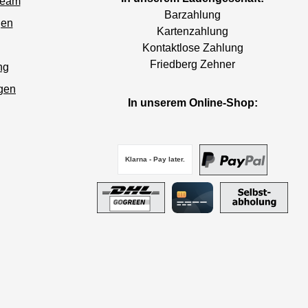
Team
Barzahlung
gen
Kartenzahlung
Kontaktlose Zahlung
Friedberg Zehner
ng
gen
In unserem Online-Shop:
Klarna - Pay later.
PayPal
DHL GoGreen
Kreditkarte
Selbstabho