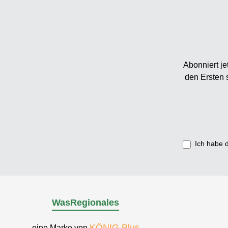
Abonniert je
den Ersten 
Ich habe 
WasRegionales
KÖNIG Plus
eine Marke von