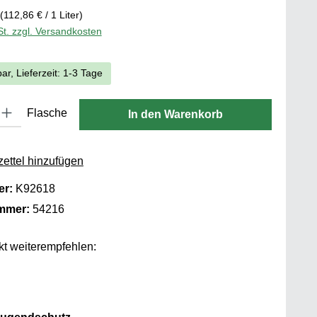
(112,86 € / 1 Liter)
St. zzgl. Versandkosten
ar, Lieferzeit: 1-3 Tage
 Gib den gewünschten Wert ein oder benutze die Schaltflächen um die
Flasche
In den Warenkorb
ettel hinzufügen
er:
K92618
ummer:
54216
t weiterempfehlen: