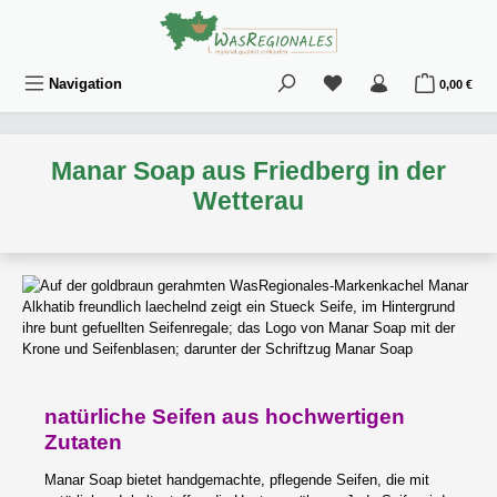
Zum Hauptinhalt springen
Du hast 0 Produkte au
War
Navigation
0,00 €
Manar Soap aus Friedberg in der
Wetterau
natürliche Seifen aus hochwertigen
Zutaten
Manar Soap bietet handgemachte, pflegende Seifen, die mit