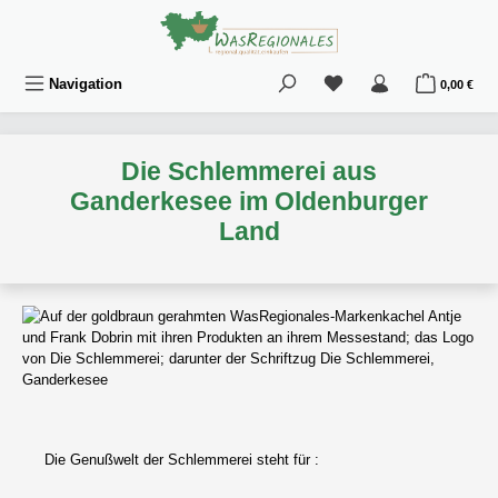
Zum Hauptinhalt springen
Du hast 0 Produkte au
War
Navigation
0,00 €
Die Schlemmerei aus
Ganderkesee im Oldenburger
Land
Die Genußwelt der Schlemmerei steht für :