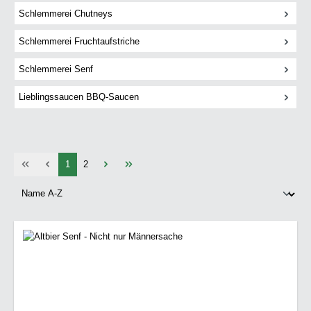
Schlemmerei Chutneys
Schlemmerei Fruchtaufstriche
Schlemmerei Senf
Lieblingssaucen BBQ-Saucen
Seite
Seite
1
2