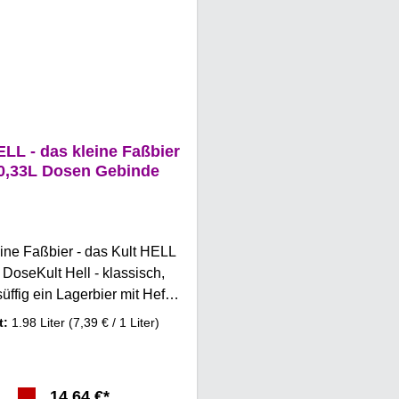
ELL - das kleine Faßbier
x0,33L Dosen Gebinde
ine Faßbier - das Kult HELL
 DoseKult Hell - klassisch,
 süffig ein Lagerbier mit Hefe
ergärig kalt vergoren. Im
t:
1.98 Liter
(7,39 € / 1 Liter)
ack ist es ausgewogen mit
ffigen Antritt, einer malzigen
it der Herbe des Hopfens und
14,64 €*