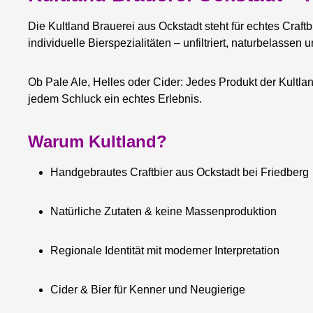
Ihr k
Die Kultland Brauerei aus Ockstadt steht für echtes Craft
jedem 
individuelle Bierspezialitäten – unfiltriert, naturbelass
So funk
der Do
licht-
Ob Pale Ale, Helles oder Cider: Jedes Produkt der Kultl
Qualität
jedem Schluck ein echtes Erlebnis.
Fassbi
Alumini
Warum Kultland?
die am
nachha
Handgebrautes Craftbier aus Ockstadt bei Friedberg
versend
Natürliche Zutaten & keine Massenproduktion
Regionale Identität mit moderner Interpretation
Cider & Bier für Kenner und Neugierige