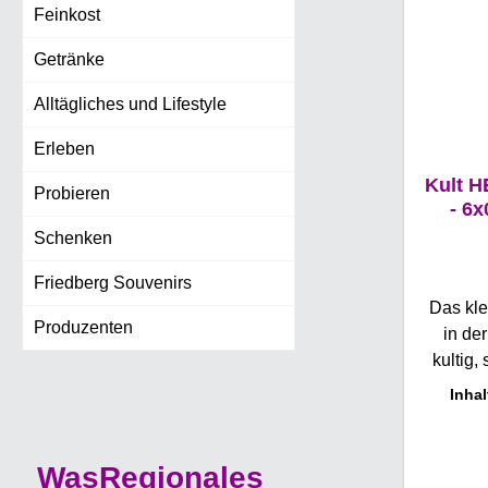
Feinkost
Getränke
Alltägliches und Lifestyle
Erleben
Kult H
Probieren
- 6
Schenken
Friedberg Souvenirs
Das kle
Produzenten
in der
kultig,
unt
Inhal
Geschm
einem sü
Note, m
WasRegionales