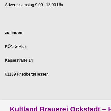
schnell
Adventssamstag 9.00 - 18.00 Uhr
bayeri
Eine Mü
als Erst
aber zu
wol
zu finden
s
Feiera
KÖNIG Plus
str
Stamm
Kaiserstraße 14
Stam
gelöst
Vergär
61169 Friedberg/Hessen
nicht i
werden
Brauere
Kultlan
Euch. E
Kultland Brauerei Ockstadt – 
in der