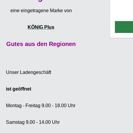
der Ko
Geschma
eine eingetragene Marke von
sich d
Hall
KÖNIG Plus
Mittelfr
und d
Gutes aus den Regionen
Aromaho
Blum
untergä
Süddeut
Pendan
Unser Ladengeschäft
und
Beliebt
ist geöffnet
zum E
wu
Montag - Freitag 9.00 - 18.00 Uhr
oberg
Doch d
Lagerbi
Samstag 9.00 - 14.00 Uhr
aus dem