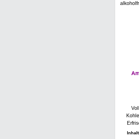
Ess
lass
vollst
Win
wird
handv
Fässer
Reif
Maisc
hervorr
Char
und d
lieblic
mach
ge
Balsam 
Kirsch
ist 
Am
Kirsch
aro
Balance
Kirsch
feine
Süße m
Anläs
leuch
Kirschw
Essigsä
Vol
oder b
für Ma
Kohle
Lagerun
Sülze
Erfri
du
Anrichte
Alkohol 
Inhal
Lu
von De
Frizz g