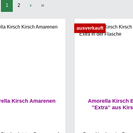
Seite
Seite
1
2
ausverkauft
ella Kirsch Amarenen
Amorella Kirsch 
"Extra" aus Kir