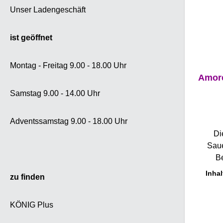
können 
Unser Ladengeschäft
oder To
mit ein
ist geöffnet
einem K
Einfa
Montag - Freitag 9.00 - 18.00 Uhr
Amaren
Amore
240g 
Schatten
Samstag 9.00 - 14.00 Uhr
ist 
angeba
Adventssamstag 9.00 - 18.00 Uhr
Sie wur
Di
in “His
Saue
erwähn
B
Kirsch
italieni
18. Jah
Inhal
zu finden
von Ess
vo
so begei
ursprü
KÖNIG Plus
dass sie
wand
wurden