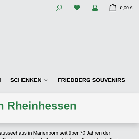
Du hast 0 Produkte auf dem M
War
0,00 €
N
SCHENKEN
FRIEDBERG SOUVENIRS
in Rheinhessen
hausseehaus in Marienborn seit über 70 Jahren der