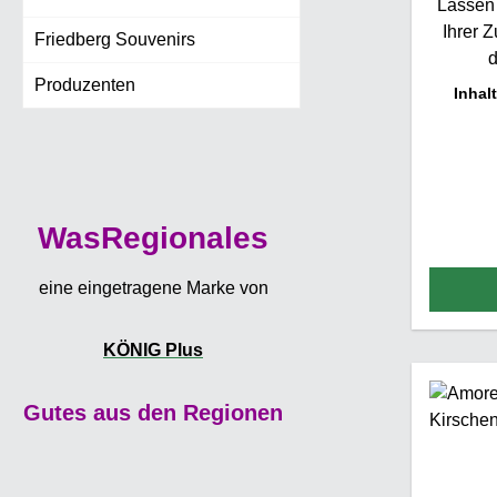
Lassen 
Ihrer 
Friedberg Souvenirs
d
Produzenten
H
Inhal
gesch
kön
Amore
ge
WasRegionales
ursp
S
eine eingetragene Marke von
Sauerki
gezu
KÖNIG Plus
Amorella
Kirsch
vol
Gutes aus den Regionen
Schatt
und i
einge