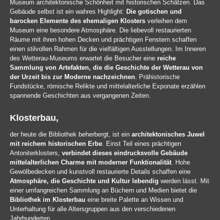
Museum architektonische Schönheit mit historischen Schätzen. Das
Gebäude selbst ist ein wahres Highlight:
Die gotischen und
barocken Elemente des ehemaligen Klosters
verleihen dem
Museum eine besondere Atmosphäre. Die liebevoll restaurierten
Räume mit ihren hohen Decken und prächtigen Fenstern schaffen
einen stilvollen Rahmen für die vielfältigen Ausstellungen. Im Inneren
des Wetterau-Museums erwartet die Besucher eine
reiche
Sammlung von Artefakten, die die Geschichte der Wetterau von
der Urzeit bis zur Moderne nachzeichnen
. Prähistorische
Fundstücke, römische Relikte und mittelalterliche Exponate erzählen
spannende Geschichten aus vergangenen Zeiten.
Klosterbau,
der heute die Bibliothek beherbergt, ist ein
architektonisches Juwel
mit reichem historischen Erbe
. Einst Teil eines prächtigen
Antoniterklosters,
verbindet dieses eindrucksvolle Gebäude
mittelalterlichen Charme mit moderner Funktionalität
. Hohe
Gewölbedecken und kunstvoll restaurierte Details schaffen eine
Atmosphäre, die Geschichte und Kultur lebendig
werden lässt. Mit
einer umfangreichen Sammlung an Büchern und Medien bietet die
Bibliothek im Klosterbau
eine breite Palette an Wissen und
Unterhaltung für alle Altersgruppen aus den verschiedenen
Jahrhunderten.