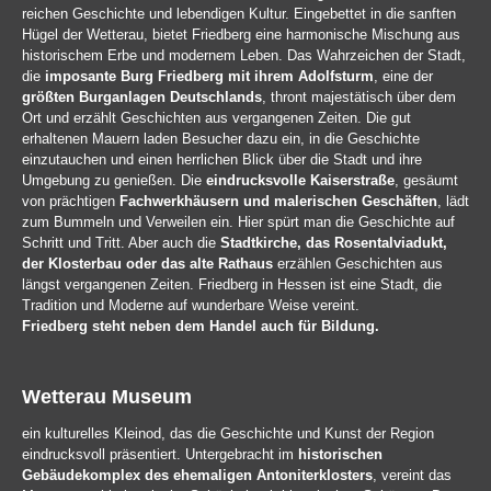
reichen Geschichte und lebendigen Kultur. Eingebettet in die sanften
Hügel der Wetterau, bietet Friedberg eine harmonische Mischung aus
historischem Erbe und modernem Leben. Das Wahrzeichen der Stadt,
die
imposante Burg Friedberg mit ihrem Adolfsturm
, eine der
größten Burganlagen Deutschlands
, thront majestätisch über dem
Ort und erzählt Geschichten aus vergangenen Zeiten. Die gut
erhaltenen Mauern laden Besucher dazu ein, in die Geschichte
einzutauchen und einen herrlichen Blick über die Stadt und ihre
Umgebung zu genießen. Die
eindrucksvolle Kaiserstraße
, gesäumt
von prächtigen
Fachwerkhäusern und malerischen Geschäften
, lädt
zum Bummeln und Verweilen ein. Hier spürt man die Geschichte auf
Schritt und Tritt. Aber auch die
Stadtkirche, das Rosentalviadukt,
der Klosterbau oder das alte Rathaus
erzählen Geschichten aus
längst vergangenen Zeiten. Friedberg in Hessen ist eine Stadt, die
Tradition und Moderne auf wunderbare Weise vereint.
Friedberg steht neben dem Handel auch für Bildung.
Wetterau Museum
ein kulturelles Kleinod, das die Geschichte und Kunst der Region
eindrucksvoll präsentiert. Untergebracht im
historischen
Gebäudekomplex des ehemaligen Antoniterklosters
, vereint das