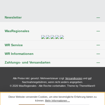
Newsletter
WasRegionales
WR Service
WR Informationen
Zahlungs- und Versandarten
Alle Preise inkl. gesetzl. Mehrwertsteuer zzgl.
Versandkosten
und ggf.
Nachnahmegebühren, wenn nicht anders angegeben.
© 2026 WasRegionales - Alle Rechte vorbehalten. Theme by
ThemeWare®
Diese Website verwendet Cookies, um eine bestmögliche Erfahrung bieten zu
können.
Mehr Informationen ...