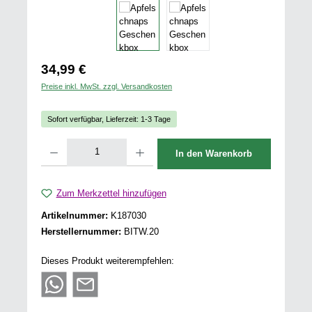
Regulärer Preis:
34,99 €
Preise inkl. MwSt. zzgl. Versandkosten
Sofort verfügbar, Lieferzeit: 1-3 Tage
Produkt Anzahl: Gib den gewünschten Wert ein oder benutze die Schaltflächen u
In den Warenkorb
Zum Merkzettel hinzufügen
Artikelnummer:
K187030
Herstellernummer:
BITW.20
Dieses Produkt weiterempfehlen: