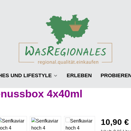
HES UND LIFESTYLE
ERLEBEN
PROBIERE
enussbox 4x40ml
Regulärer Prei
10,90 €