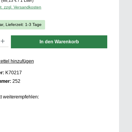
r
(68,13 € / 1 Liter)
t. zzgl. Versandkosten
ar, Lieferzeit: 1-3 Tage
 Gib den gewünschten Wert ein oder benutze die Schaltflächen um die 
In den Warenkorb
ttel hinzufügen
er:
K70217
mmer:
252
t weiterempfehlen: