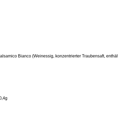
amico Bianco (Weinessig, konzentrierter Traubensaft, enthält S
0,4g