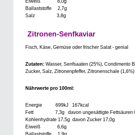
Eiweiß 8,0g
Ballaststoffe 2,7g
Salz 3,8g
Zitronen-Senfkaviar
Fisch, Käse, Gemüse oder frischer Salat - genial
Zutaten:
Wasser, Senfsaaten (25%), Condimento Bals
Zucker, Salz, Zitronenpfeffer, Zitronenschale (1,6%)
Nährwerte pro 100ml:
Energie 699kJ 167kcal
Fett 7,3g davon ungesättigte Fettsäuren 
Kohlenhydrate 17,5g davon Zucker 17,0g
Eiweiß 6,6g
Ballaststoffe 1,9g