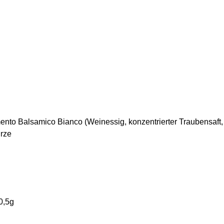
o Balsamico Bianco (Weinessig, konzentrierter Traubensaft, en
ürze
0,5g