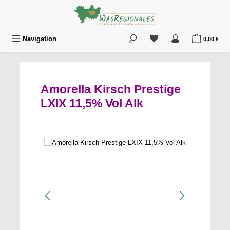
Zum Hauptinhalt springen
Du hast 0 Produkte au
War
Navigation
0,00 €
Amorella Kirsch Prestige
LXIX 11,5% Vol Alk
Bildergalerie überspringen