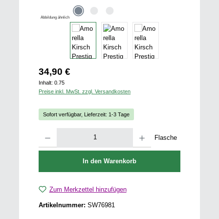
Abbildung ähnlich
Regulärer Preis:
34,90 €
Inhalt:
0.75
Preise inkl. MwSt. zzgl. Versandkosten
Sofort verfügbar, Lieferzeit: 1-3 Tage
Produkt Anzahl: Gib den gewünschten Wert ein oder benutze die Schaltfläch
Flasche
In den Warenkorb
Zum Merkzettel hinzufügen
Artikelnummer:
SW76981