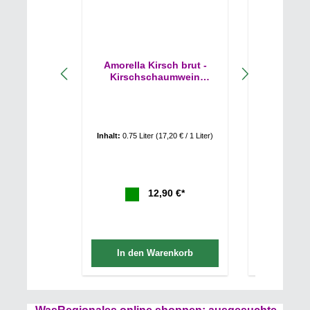
Amorella Kirsch brut -
Amore
Kirschschaumwein
Kirsch
11,5%Vol Alk
Probier
Inhalt:
0.75 Liter
(17,20 € / 1 Liter)
12,90 €*
In den Warenkorb
In de