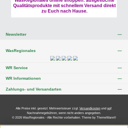
WasRegionales online shoppen: ausgesuchte
Qualitätsprodukte mit schnellem Versand direkt
zu Euch nach Hause.
Newsletter
WasRegionales
WR Service
WR Informationen
Zahlungs- und Versandarten
Alle Preise inkl. gesetzl. Mehrwertsteuer zzgl.
Versandkosten
und ggf.
Nachnahmegebühren, wenn nicht anders angegeben.
© 2026 WasRegionales - Alle Rechte vorbehalten. Theme by
ThemeWare®