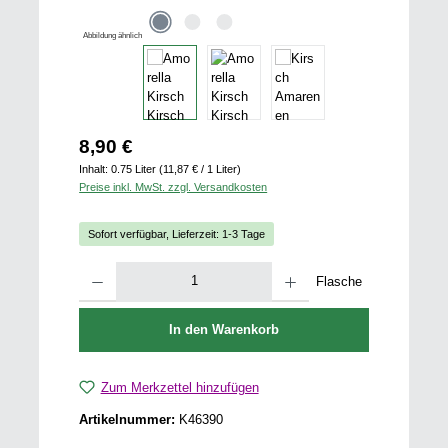
Abbildung ähnlich
Regulärer Preis:
8,90 €
Inhalt:
0.75 Liter
(11,87 € / 1 Liter)
Preise inkl. MwSt. zzgl. Versandkosten
Sofort verfügbar, Lieferzeit: 1-3 Tage
Produkt Anzahl: Gib den gewünschten Wert ein oder benutze die Schaltfläch
Flasche
In den Warenkorb
Zum Merkzettel hinzufügen
Artikelnummer:
K46390