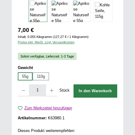
Regulärer Preis:
7,00 €
Inhalt:
0.055 Kilogramm
(127,27 € / 1 Kilogramm)
Preise inkl. MwSt. zzgl. Versandkosten
Sofort verfügbar, Lieferzeit: 1-3 Tage
auswählen
Gewicht
55g
110g
Produkt Anzahl: Gib den gewünschten Wert ein oder benutze die Schaltflächen u
Stück
In den Warenkorb
Zum Merkzettel hinzufügen
Artikelnummer:
K63980.1
Dieses Produkt weiterempfehlen: