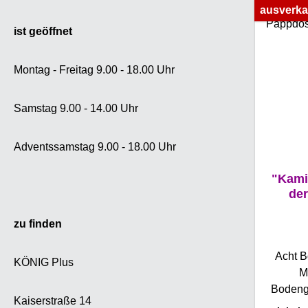
ausverka
Verdauu
Ma
ist geöffnet
Entsp
ideale
Montag - Freitag 9.00 - 18.00 Uhr
des 
harmoni
Samstag 9.00 - 14.00 Uhr
Würze 
Qual
demons
Adventssamstag 9.00 - 18.00 Uhr
ganz
"Kamil
hessisc
de
7min z
100
zu finden
gewach
viele Me
Acht B
da scho
KÖNIG Plus
M
Eine der
Bodengu
Arz
Kaiserstraße 14
Acht