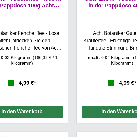
 Pappdose 100g Acht
in der Pappdose 4
Botaniker
Botaniker
otaniker Fenchel Tee - Lose
Acht Botaniker Gut
ätter Entdecken Sie den
Kräutertee - Fruchtige 
schen Fenchel Tee von Acht
für gute Stimmung Br
iker Hof Bodengut, der aus
Freude in Ihren Alltag m
:
0.03 Kilogramm
(166,33 € / 1
Inhalt:
0.04 Kilogramm
(1
hochwertigen, ganzen
Laune Kräutertee v
Kilogramm)
Kilogramm)
samen besteht. Dieser lose
Botanikern! Diese erfr
ticht durch seine angenehme
lockere Teemischung ve
4,99 €*
4,99 €*
und würzige Note, die ein
harmonische Ausw
Geschmackserlebnis bietet.
aromatischen Kräut
ie zarten Aromen der
fruchtigen Noten, die ni
chelsamen entfalten sich
Gaumen erfreuen, sonde
In den Warenkorb
In den Warenk
mfänglich beim Aufguss und
Die süßen Erdbeerblätt
enchel ist bekannt für seine
belebende Krauseminze
nden Eigenschaften und wird
dem Tee eine frische, fru
ionell zur Unterstützung der
Aromatische Brombeerb