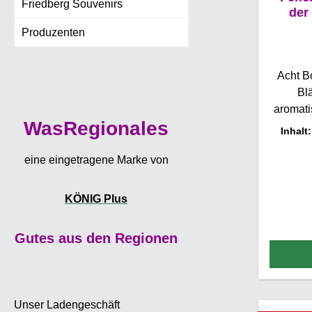
Friedberg Souvenirs
der
Produzenten
Acht B
Bl
aromati
WasRegionales
Botan
Inhalt
Fenchel
eine eingetragene Marke von
Tee bes
süße 
KÖNIG Plus
wahres 
D
Gutes aus den Regionen
Fen
vollu
Laden F
wohltue
Unser Ladengeschäft
tradit