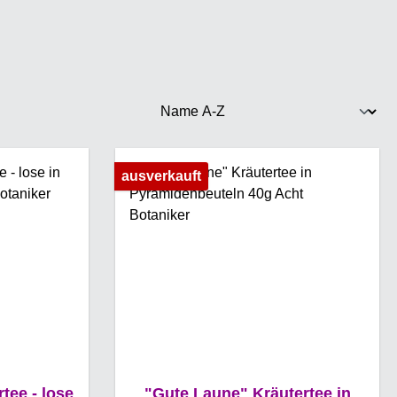
ausverkauft
tee - lose
"Gute Laune" Kräutertee in