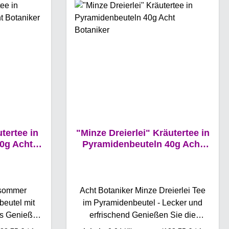
 sorgen für
und eine
ährend die
zusätzliches
higende
ination aus
uchtenden
inen Hauch
rbe in jede
men- und
ertee in
"Minze Dreierlei" Kräutertee in
en das
0g Acht
Pyramidenbeuteln 40g Acht
t blumigen
Botaniker
nd die
anfte Süße
 haben Ein
dsommer
Acht Botaniker Minze Dreierlei Tee
eiht der
beutel mit
im Pyramidenbeutel - Lecker und
hme Würze,
us Genießen
erfrischend Genießen Sie die
st. Der Gute
s Sommers
erfrischende Kombination aus