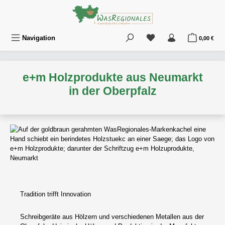
Zum Hauptinhalt springen
Du hast 0 Produkte au
War
Navigation
0,00 €
e+m Holzprodukte aus Neumarkt
in der Oberpfalz
Tradition trifft Innovation
Schreibgeräte aus Hölzern und verschiedenen Metallen aus der