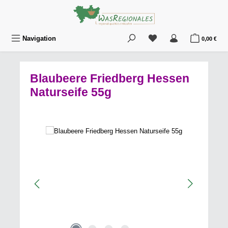
Zum Hauptinhalt springen
Du hast 0 Produkte au
War
Navigation
0,00 €
Blaubeere Friedberg Hessen
Naturseife 55g
Bildergalerie überspringen