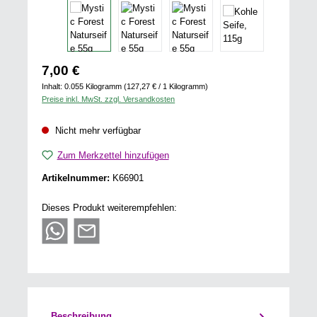
Regulärer Preis:
7,00 €
Inhalt:
0.055 Kilogramm
(127,27 € / 1 Kilogramm)
Preise inkl. MwSt. zzgl. Versandkosten
Nicht mehr verfügbar
Zum Merkzettel hinzufügen
Artikelnummer:
K66901
Dieses Produkt weiterempfehlen:
Beschreibung