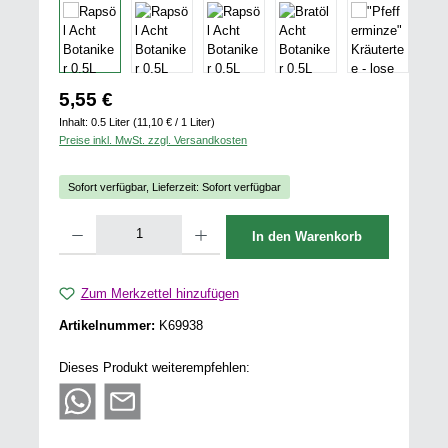
Regulärer Preis:
5,55 €
Inhalt:
0.5 Liter
(11,10 € / 1 Liter)
Preise inkl. MwSt. zzgl. Versandkosten
Sofort verfügbar, Lieferzeit: Sofort verfügbar
Produkt Anzahl: Gib den gewünschten Wert ein oder benutze die Schaltflächen u
In den Warenkorb
Zum Merkzettel hinzufügen
Artikelnummer:
K69938
Dieses Produkt weiterempfehlen: