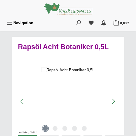
Zum Hauptinhalt springen
Du hast 0 Produkte au
War
Navigation
0,00 €
Rapsöl Acht Botaniker 0,5L
Bildergalerie überspringen
Abbildung ähnlich