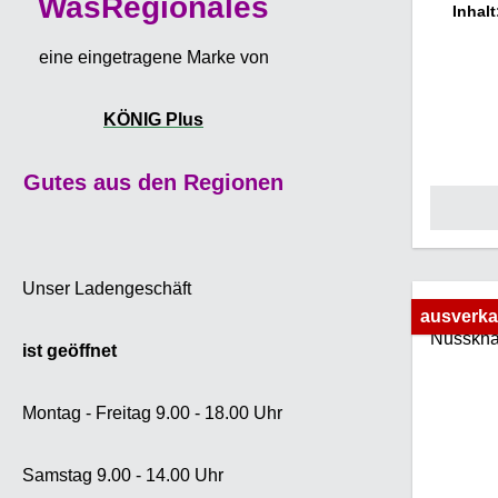
WasRegionales
Knabber
Inhal
Wußten
Nüsse, 
eine eingetragene Marke von
Kerne 
Cashew
KÖNIG Plus
De
ursp
Gutes aus den Regionen
inzwisch
Kenia 
Unser Ladengeschäft
ausverka
ist geöffnet
Montag - Freitag 9.00 - 18.00 Uhr
Samstag 9.00 - 14.00 Uhr