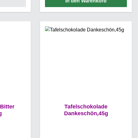
In den Warenkorb
te Balance
Sie sich einen Moment der Freude
extur und
und genießen Sie unsere
n Sie Ihren
Schokotaler - eine perfekte
ssen und
Kombination aus Genuss und
 Gmeiner
Nostalgie.
elt des
ren.
Bitter
Tafelschokolade
g
Dankeschön,45g