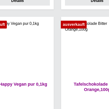
Details
Details
er Sorgfalt und aus besten
erleben Sie die perfek
 hergestellt wurden. Die Box
zwischen knackiger T
t in einem bezaubernden
cremiger Süße. Verwöhne
chtlichen Design gestaltet
Gaumen mit jedem Bi
uft
ausverkauft
d zeigt den klassischen
lassen Sie sich von
knacker – ein Symbol der
Genüssen in eine W
en Jahreszeit. Jede Praline in
Genusses entfüh
der Box ist ein kleiner
oment, der die Vielfalt und
affinesse der Gmeiner
fiseriekunst verkörpert.
halt:Eine Auswahl edler
koladenspezialitäten mit
chiedlichen Füllungen, wie
Tafel Happy Vegan pur 0,1kg
Tafelschokolade 
at, Marzipan, und feinen
Orange,100
ches, umhüllt von zarter
lch-, Zartbitter- oder Weißer
kolade. Kann Spuren von
en Nüssen und Allergenen