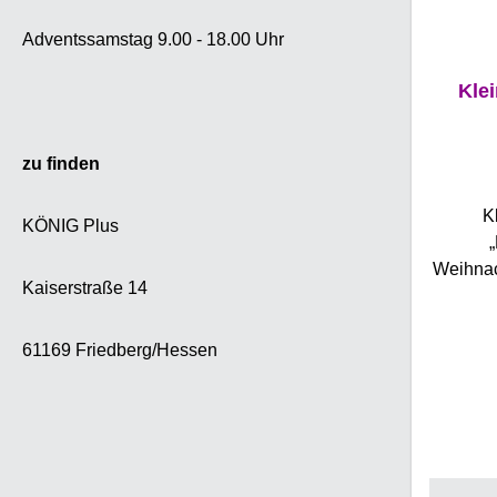
Adventssamstag 9.00 - 18.00 Uhr
Kle
zu finden
K
KÖNIG Plus
Weihnac
Kaiserstraße 14
k
„Nu
Choco
61169 Friedberg/Hessen
Weihn
exquis
Schoko