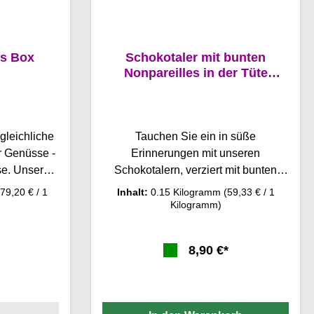
ss Box
Schokotaler mit bunten
Nonpareilles in der Tüte
0,15kg
gleichliche
Tauchen Sie ein in süße
r Genüsse -
Erinnerungen mit unseren
sere
Schokotalern, verziert mit bunten
 einem 3-
Nonpareilles. Unsere
(79,20 € / 1
Inhalt:
0.15 Kilogramm
(59,33 € / 1
stet und
zartschmelzende
Kilogramm)
lles Aroma zu
Vollmilchschokolade, übersät mit
 werden sie
knusprigen Zuckerperlen, entführt
8,90 €*
hüllt, um
Sie direkt in Ihre Kindheit. Genießen
n Genuss zu
Sie den nostalgischen Geschmack
und erleben Sie die Magie dieser
ont und
unwiderstehlichen Leckerei. Gönnen