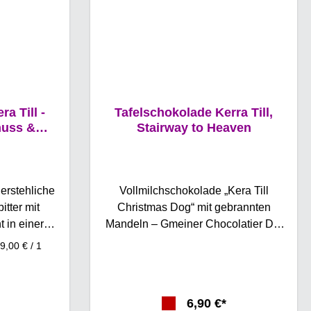
a Till -
Tafelschokolade Kerra Till,
nuss &
Stairway to Heaven
0g
erstehliche
Vollmilchschokolade „Kera Till
itter mit
Christmas Dog“ mit gebrannten
er
Mandeln – Gmeiner Chocolatier Die
er von Kera
Vollmilchschokolade „Kera Till
9,00 € / 1
ung mit einem
Christmas Dog“ von Gmeiner
stliche
Chocolatier ist ein einzigartiges
ste Zutaten
Geschmackserlebnis, das die
6,90 €*
lichen
festliche Stimmung perfekt einfängt.