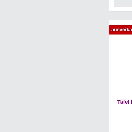
höchst
Zutaten
is
weihna
ausverka
un
Nuss
festlich
Genussm
R
Con
In
Scho
unters
Noug
Gana
Vollmi
Scho
ander