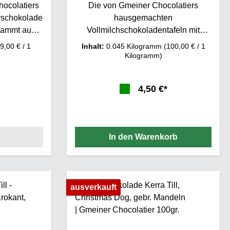
hocolatiers
Die von Gmeiner Chocolatiers
erschokolade
hausgemachten
stammt aus
Vollmilchschokoladentafeln mit
bieten
mindestens 40 % Kakaoanteil sind
9,00 € / 1
Inhalt:
0.045 Kilogramm
(100,00 € / 1
 durch ihr
sorgfältig gefertigt und
Kilogramm)
ewogenes
umweltfreundlich in alternativen
einert mit
Papierverpackungen verpackt
4,50 €*
gemachter
ntsteht eine
ion. 56%
In den Warenkorb
ngen enthält
okolade
ausverkauft