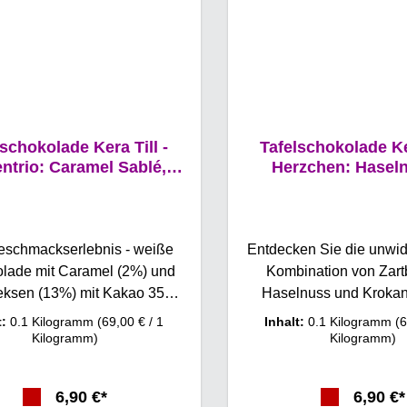
lschokolade Kera Till -
Tafelschokolade Ker
ntrio: Caramel Sablé,
Herzchen: Hasel
100g
Krokant, 10
eschmackserlebnis - weiße
Entdecken Sie die unwid
lade mit Caramel (2%) und
Kombination von Zartb
keksen (13%) mit Kakao 35%
Haselnuss und Krokant in ein
era Till Hasentrio Caramel
Schokoladentafel und d
t:
0.1 Kilogramm
(69,00 € / 1
Inhalt:
0.1 Kilogramm
(6
Tafelschokolade von Gmeiner
Till illustrierten Verpack
Kilogramm)
Kilogramm)
ist ein verlockendes
Hasen Trio. Diese kö
schmackserlebnis, das
Schokolade vereint fein
6,90 €*
6,90 €*
ladenliebhaber begeistert.
zu einem unvergess