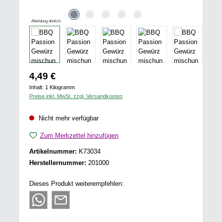
Abbildung ähnlich
Regulärer Preis:
4,49 €
Inhalt:
1 Kilogramm
Preise inkl. MwSt. zzgl. Versandkosten
Nicht mehr verfügbar
Zum Merkzettel hinzufügen
Artikelnummer:
K73034
Herstellernummer:
201000
Dieses Produkt weiterempfehlen: