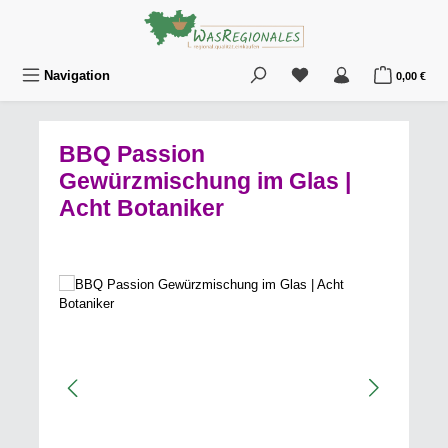
Zum Hauptinhalt springen
Du hast 0 Produkte au
War
Navigation
0,00 €
BBQ Passion
Gewürzmischung im Glas |
Acht Botaniker
Bildergalerie überspringen