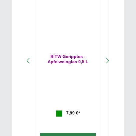
BITW Geripptes -
BITW 
Apfelweinglas 0,5 L
Apfelwe
7,99 €*