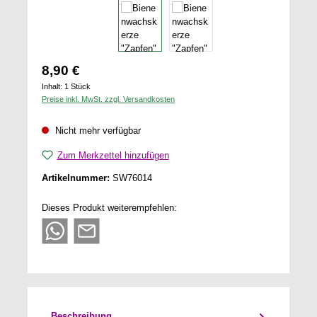
Regulärer Preis:
8,90 €
Inhalt:
1 Stück
Preise inkl. MwSt. zzgl. Versandkosten
Nicht mehr verfügbar
Zum Merkzettel hinzufügen
Artikelnummer:
SW76014
Dieses Produkt weiterempfehlen:
Beschreibung