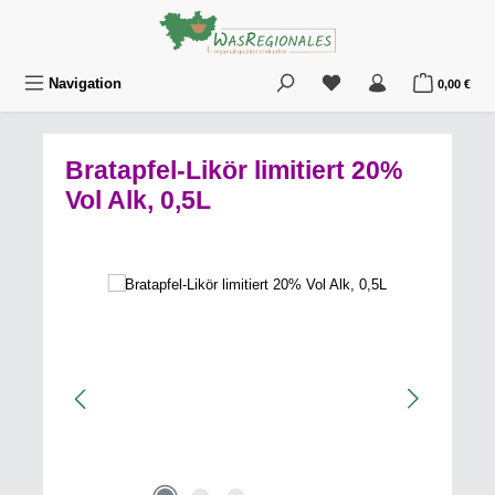
Zum Hauptinhalt springen
Du hast 0 Produkte au
War
Navigation
0,00 €
Bratapfel-Likör limitiert 20%
Vol Alk, 0,5L
Bildergalerie überspringen