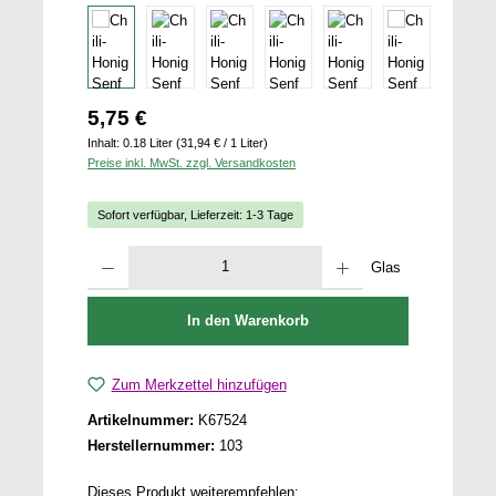
Regulärer Preis:
5,75 €
Inhalt:
0.18 Liter
(31,94 € / 1 Liter)
Preise inkl. MwSt. zzgl. Versandkosten
Sofort verfügbar, Lieferzeit: 1-3 Tage
Produkt Anzahl: Gib den gewünschten Wert ein oder benutze die Schaltfläch
Glas
In den Warenkorb
Zum Merkzettel hinzufügen
Artikelnummer:
K67524
Herstellernummer:
103
Dieses Produkt weiterempfehlen: