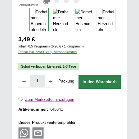
Abbildung ähnlich
Regulärer Preis:
3,49 €
Inhalt:
0.5 Kilogramm
(6,98 € / 1 Kilogramm)
Preise inkl. MwSt. zzgl. Versandkosten
Sofort verfügbar, Lieferzeit: 1-3 Tage
Produkt Anzahl: Gib den gewünschten Wert ein oder benutze die Schaltflächen u
Packung
In den Warenkorb
Zum Merkzettel hinzufügen
Artikelnummer:
K45541
Dieses Produkt weiterempfehlen: