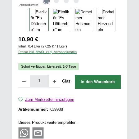
Abbildung ähnlich
Regulärer Preis:
10,90 €
Inhalt:
0.4 Liter
(27,25 € / 1 Liter)
Preise inkl. MwSt. zzgl. Versandkosten
Sofort verfügbar, Lieferzeit: 1-3 Tage
Produkt Anzahl: Gib den gewünschten Wert ein oder benutze die Schaltflächen u
Glas
In den Warenkorb
Zum Merkzettel hinzufügen
Artikelnummer:
K39988
Dieses Produkt weiterempfehlen: