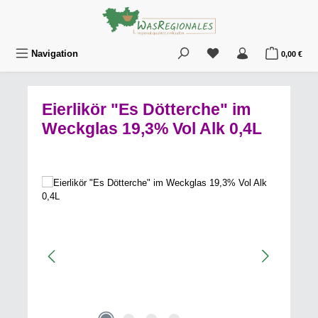
Zum Hauptinhalt springen
Du hast 0 Produkte au
War
Navigation
0,00 €
Eierlikör "Es Dötterche" im
Weckglas 19,3% Vol Alk 0,4L
Bildergalerie überspringen