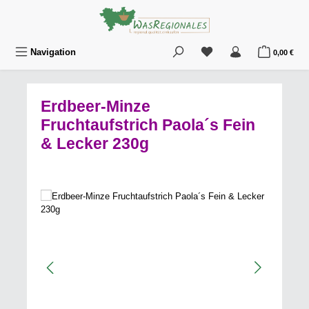
Zum Hauptinhalt springen
Du hast 0 Produkte au
War
Navigation
0,00 €
Erdbeer-Minze
Fruchtaufstrich Paola´s Fein
& Lecker 230g
Bildergalerie überspringen