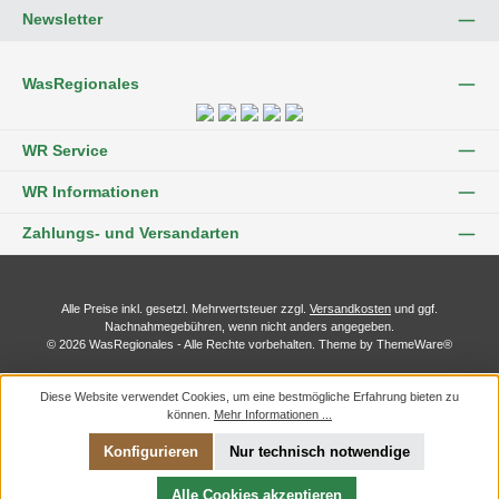
Newsletter
WasRegionales
WR Service
WR Informationen
Zahlungs- und Versandarten
Alle Preise inkl. gesetzl. Mehrwertsteuer zzgl.
Versandkosten
und ggf.
Nachnahmegebühren, wenn nicht anders angegeben.
© 2026 WasRegionales - Alle Rechte vorbehalten. Theme by
ThemeWare®
Diese Website verwendet Cookies, um eine bestmögliche Erfahrung bieten zu
können.
Mehr Informationen ...
Konfigurieren
Nur technisch notwendige
Alle Cookies akzeptieren