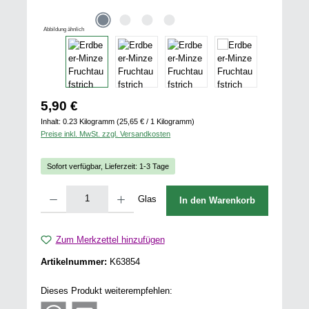
Abbildung ähnlich
Regulärer Preis:
5,90 €
Inhalt:
0.23 Kilogramm
(25,65 € / 1 Kilogramm)
Preise inkl. MwSt. zzgl. Versandkosten
Sofort verfügbar, Lieferzeit: 1-3 Tage
Produkt Anzahl: Gib den gewünschten Wert ein oder benutze die Schaltflächen u
Glas
In den Warenkorb
Zum Merkzettel hinzufügen
Artikelnummer:
K63854
Dieses Produkt weiterempfehlen: