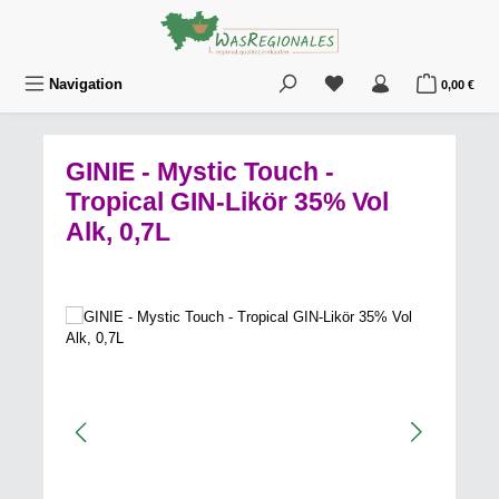
Zum Hauptinhalt springen
Du hast 0 Produkte au
War
Navigation
0,00 €
GINIE - Mystic Touch -
Tropical GIN-Likör 35% Vol
Alk, 0,7L
Bildergalerie überspringen