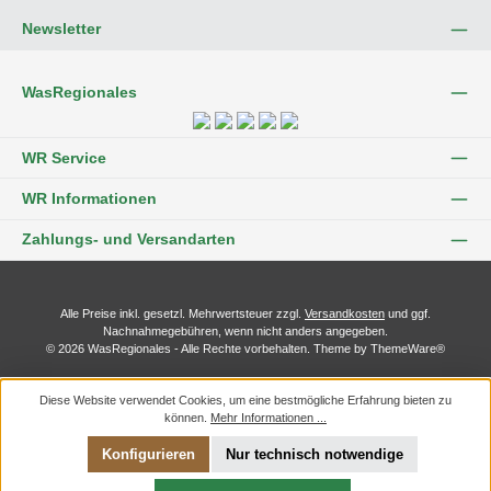
Newsletter
WasRegionales
WR Service
WR Informationen
Zahlungs- und Versandarten
Alle Preise inkl. gesetzl. Mehrwertsteuer zzgl.
Versandkosten
und ggf.
Nachnahmegebühren, wenn nicht anders angegeben.
© 2026 WasRegionales - Alle Rechte vorbehalten. Theme by
ThemeWare®
Diese Website verwendet Cookies, um eine bestmögliche Erfahrung bieten zu
können.
Mehr Informationen ...
Konfigurieren
Nur technisch notwendige