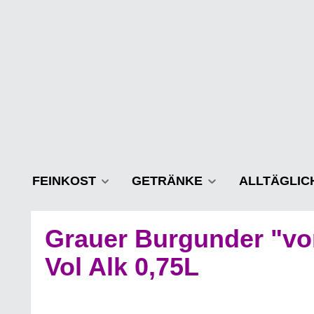
m Hauptinhalt springen
Zur Suche springen
Zur Hauptnavigation springen
FEINKOST
GETRÄNKE
ALLTÄGLIC
Grauer Burgunder "vo
Vol Alk 0,75L