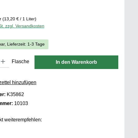
is:
er
(13,20 € / 1 Liter)
St. zzgl. Versandkosten
ar, Lieferzeit: 1-3 Tage
 Gib den gewünschten Wert ein oder benutze die Schaltflächen um die
Flasche
In den Warenkorb
ettel hinzufügen
er:
K35862
ummer:
10103
t weiterempfehlen: