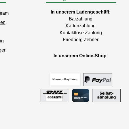
In unserem Ladengeschäft:
Team
Barzahlung
gen
Kartenzahlung
Kontaktlose Zahlung
Friedberg Zehner
ng
gen
In unserem Online-Shop:
Klarna - Pay later.
PayPal
DHL GoGreen
Kreditkarte
Selbstabho