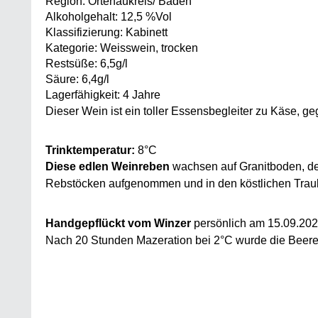
Region: Ortenaukreis/ Baden
Alkoholgehalt: 12,5 %Vol
Klassifizierung: Kabinett
Kategorie: Weisswein, trocken
Restsüße: 6,5g/l
Säure: 6,4g/l
Lagerfähigkeit: 4 Jahre
Dieser Wein ist ein toller Essensbegleiter zu Käse, ge
Trinktemperatur:
 8°C
Diese edlen Weinreben
wachsen auf Granitboden, der
Rebstöcken aufgenommen und in den köstlichen Traub
Handgepflückt vom Winzer
persönlich am 15.09.2023
Nach 20 Stunden Mazeration bei 2°C wurde die Beere