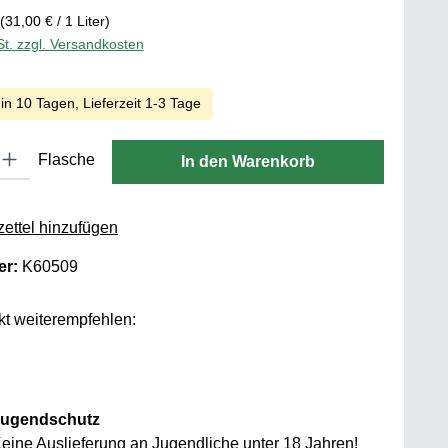
(31,00 € / 1 Liter)
St. zzgl. Versandkosten
 in 10 Tagen, Lieferzeit 1-3 Tage
 Gib den gewünschten Wert ein oder benutze die Schaltflächen um die
Flasche
In den Warenkorb
ettel hinzufügen
er:
K60509
t weiterempfehlen:
ugendschutz
eine Auslieferung an Jugendliche unter 18 Jahren!