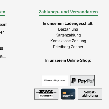
nen
Zahlungs- und Versandarten
In unserem Ladengeschäft:
Team
Barzahlung
gen
Kartenzahlung
Kontaktlose Zahlung
Friedberg Zehner
ng
gen
In unserem Online-Shop:
Klarna - Pay later.
PayPal
DHL GoGreen
Kreditkarte
Selbstabho