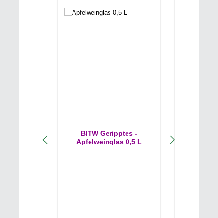
BITW Geripptes -
Apfelschn
Apfelweinglas 0,5 L
In
Inhalt:
0.7 Li
Varian