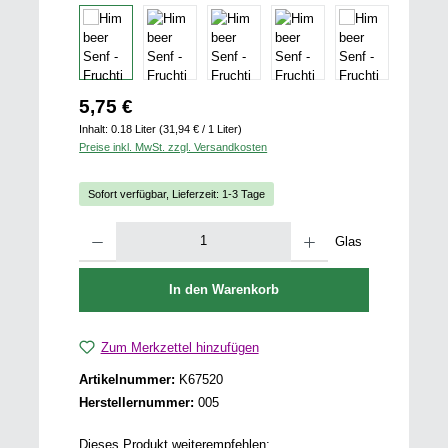
Regulärer Preis:
5,75 €
Inhalt:
0.18 Liter
(31,94 € / 1 Liter)
Preise inkl. MwSt. zzgl. Versandkosten
Sofort verfügbar, Lieferzeit: 1-3 Tage
Produkt Anzahl: Gib den gewünschten Wert ein oder benutze die Schaltfläch
Glas
In den Warenkorb
Zum Merkzettel hinzufügen
Artikelnummer:
K67520
Herstellernummer:
005
Dieses Produkt weiterempfehlen: