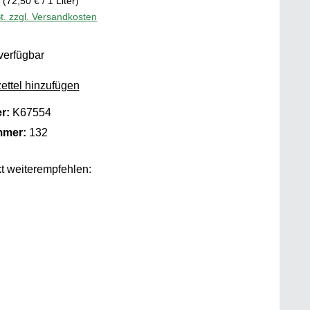
r
(72,50 € / 1 Liter)
t. zzgl. Versandkosten
verfügbar
ttel hinzufügen
er:
K67554
mmer:
132
t weiterempfehlen: