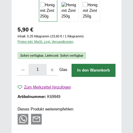
Regulärer Preis:
5,90 €
Inhalt:
0.25 Kilogramm
(23,60 € / 1 Kilogramm)
Preise inkl. MwSt. zzgl. Versandkosten
Sofort verfügbar, Lieferzeit: Sofort verfügbar
Produkt Anzahl: Gib den gewünschten Wert ein oder benutze die Schaltflächen u
Glas
In den Warenkorb
Zum Merkzettel hinzufügen
Artikelnummer:
K69949
Dieses Produkt weiterempfehlen: