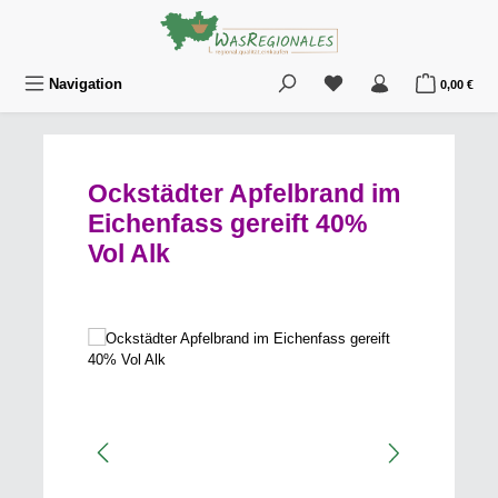
Zum Hauptinhalt springen
Du hast 0 Produkte au
War
Navigation
0,00 €
Ockstädter Apfelbrand im
Eichenfass gereift 40%
Vol Alk
Bildergalerie überspringen