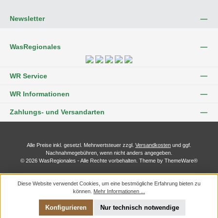
Newsletter
WasRegionales
WR Service
WR Informationen
Zahlungs- und Versandarten
Alle Preise inkl. gesetzl. Mehrwertsteuer zzgl.
Versandkosten
und ggf.
Nachnahmegebühren, wenn nicht anders angegeben.
© 2026 WasRegionales - Alle Rechte vorbehalten. Theme by
ThemeWare®
Diese Website verwendet Cookies, um eine bestmögliche Erfahrung bieten zu
können.
Mehr Informationen ...
Konfigurieren
Nur technisch notwendige