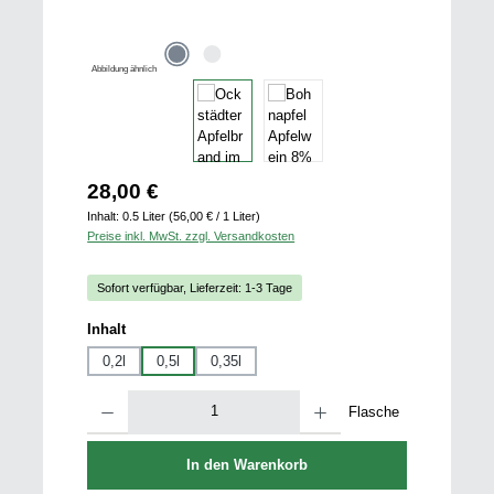
Abbildung ähnlich
Regulärer Preis:
28,00 €
Inhalt:
0.5 Liter
(56,00 € / 1 Liter)
Preise inkl. MwSt. zzgl. Versandkosten
Sofort verfügbar, Lieferzeit: 1-3 Tage
auswählen
Inhalt
0,2l
0,5l
0,35l
Produkt Anzahl: Gib den gewünschten Wert ein oder benutze die Schaltfläch
Flasche
In den Warenkorb