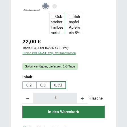
Abbildung ähnlich
Regulärer Preis:
22,00 €
Inhalt:
0.35 Liter
(62,86 € / 1 Liter)
Preise inkl. MwSt. zzgl. Versandkosten
Sofort verfügbar, Lieferzeit: 1-3 Tage
auswählen
Inhalt
0,2l
0,5l
0,35l
Produkt Anzahl: Gib den gewünschten Wert ein oder benutze die Schaltfläch
Flasche
In den Warenkorb