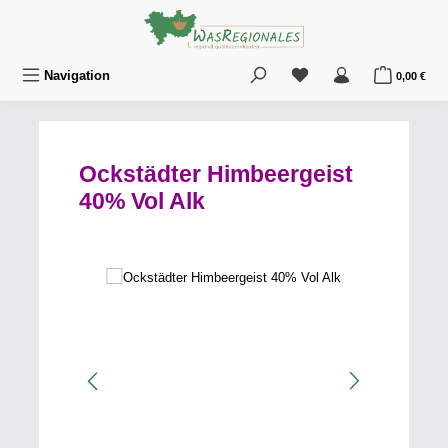
Zum Hauptinhalt springen
Du hast 0 Produkte au
War
Navigation
0,00 €
Ockstädter Himbeergeist
40% Vol Alk
Bildergalerie überspringen