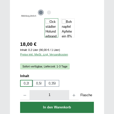
Abbildung ähnlich
Regulärer Preis:
18,00 €
Inhalt:
0.2 Liter
(90,00 € / 1 Liter)
Preise inkl. MwSt. zzgl. Versandkosten
Sofort verfügbar, Lieferzeit: 1-3 Tage
auswählen
Inhalt
0,2l
0,5l
0,35l
Produkt Anzahl: Gib den gewünschten Wert ein oder benutze die Schaltfläch
Flasche
In den Warenkorb