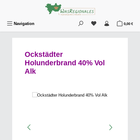
Zum Hauptinhalt springen
Du hast 0 Produkte au
War
Navigation
0,00 €
Ockstädter
Holunderbrand 40% Vol
Alk
Bildergalerie überspringen