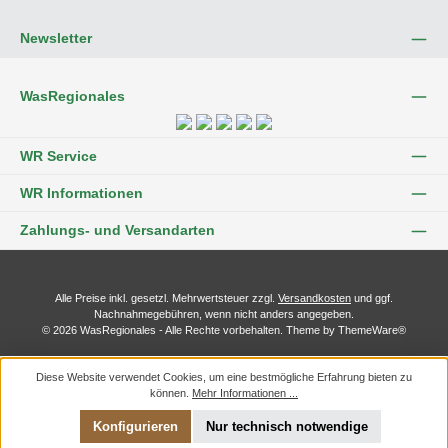
Newsletter
WasRegionales
WR Service
WR Informationen
Zahlungs- und Versandarten
Alle Preise inkl. gesetzl. Mehrwertsteuer zzgl.
Versandkosten
und ggf.
Nachnahmegebühren, wenn nicht anders angegeben.
© 2026 WasRegionales - Alle Rechte vorbehalten. Theme by
ThemeWare®
Diese Website verwendet Cookies, um eine bestmögliche Erfahrung bieten zu
können.
Mehr Informationen ...
Konfigurieren
Nur technisch notwendige