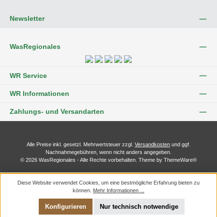
Newsletter
WasRegionales
WR Service
WR Informationen
Zahlungs- und Versandarten
Alle Preise inkl. gesetzl. Mehrwertsteuer zzgl.
Versandkosten
und ggf.
Nachnahmegebühren, wenn nicht anders angegeben.
© 2026 WasRegionales - Alle Rechte vorbehalten. Theme by
ThemeWare®
Diese Website verwendet Cookies, um eine bestmögliche Erfahrung bieten zu
können.
Mehr Informationen ...
Konfigurieren
Nur technisch notwendige