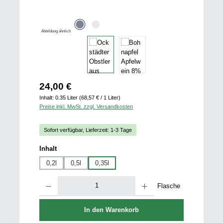
Abbildung ähnlich
Regulärer Preis:
24,00 €
Inhalt:
0.35 Liter
(68,57 € / 1 Liter)
Preise inkl. MwSt. zzgl. Versandkosten
Sofort verfügbar, Lieferzeit: 1-3 Tage
auswählen
Inhalt
0,2l
0,5l
0,35l
Produkt Anzahl: Gib den gewünschten Wert ein oder benutze die Schaltfläch
Flasche
In den Warenkorb