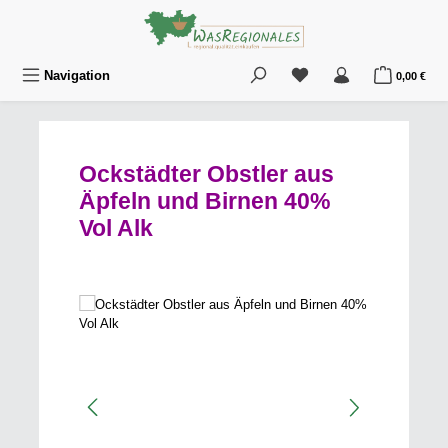
Zum Hauptinhalt springen
Du hast 0 Produkte au
War
Navigation
0,00 €
Ockstädter Obstler aus
Äpfeln und Birnen 40%
Vol Alk
Bildergalerie überspringen