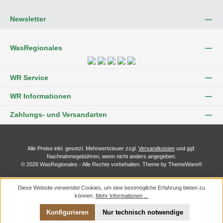
Newsletter
WasRegionales
WR Service
WR Informationen
Zahlungs- und Versandarten
Alle Preise inkl. gesetzl. Mehrwertsteuer zzgl.
Versandkosten
und ggf.
Nachnahmegebühren, wenn nicht anders angegeben.
© 2026 WasRegionales - Alle Rechte vorbehalten. Theme by
ThemeWare®
Diese Website verwendet Cookies, um eine bestmögliche Erfahrung bieten zu
können.
Mehr Informationen ...
Konfigurieren
Nur technisch notwendige