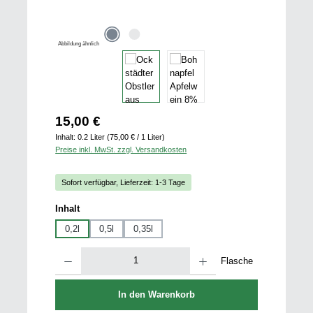
Abbildung ähnlich
Regulärer Preis:
15,00 €
Inhalt:
0.2 Liter
(75,00 € / 1 Liter)
Preise inkl. MwSt. zzgl. Versandkosten
Sofort verfügbar, Lieferzeit: 1-3 Tage
auswählen
Inhalt
0,2l
0,5l
0,35l
Produkt Anzahl: Gib den gewünschten Wert ein oder benutze die Schaltfläch
Flasche
In den Warenkorb