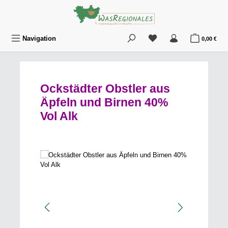
Zum Hauptinhalt springen
Du hast 0 Produkte au
War
Navigation
0,00 €
Ockstädter Obstler aus
Äpfeln und Birnen 40%
Vol Alk
Bildergalerie überspringen