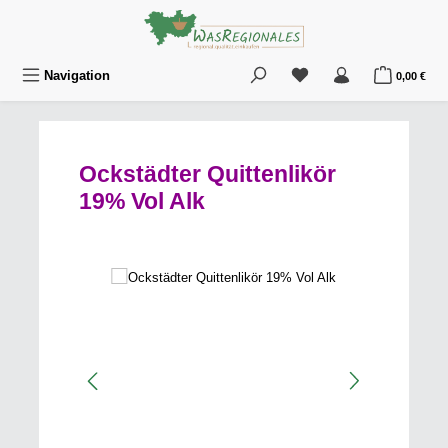
Zum Hauptinhalt springen
Du hast 0 Produkte au
War
Navigation
0,00 €
Ockstädter Quittenlikör
19% Vol Alk
Bildergalerie überspringen