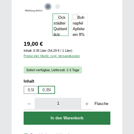
Abbildung ähnlich
Regulärer Preis:
19,00 €
Inhalt:
0.35 Liter
(54,29 € / 1 Liter)
Preise inkl. MwSt. zzgl. Versandkosten
Sofort verfügbar, Lieferzeit: 1-3 Tage
auswählen
Inhalt
0,5l
0,35l
Produkt Anzahl: Gib den gewünschten Wert ein oder benutze die Schaltfläch
Flasche
In den Warenkorb