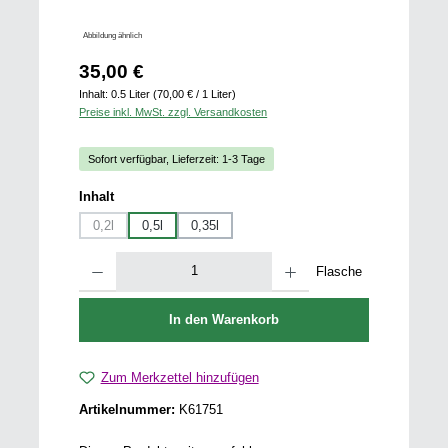
Abbildung ähnlich
Regulärer Preis:
35,00 €
Inhalt:
0.5 Liter
(70,00 € / 1 Liter)
Preise inkl. MwSt. zzgl. Versandkosten
Sofort verfügbar, Lieferzeit: 1-3 Tage
auswählen
Inhalt
0,2l
0,5l
0,35l
(Diese Option ist zurzeit nicht verfügbar.)
Produkt Anzahl: Gib den gewünschten Wert ein oder benutze die Schaltfläch
Flasche
In den Warenkorb
Zum Merkzettel hinzufügen
Artikelnummer:
K61751