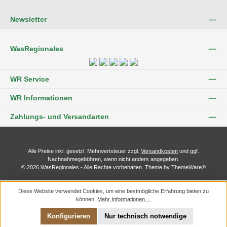
Newsletter
WasRegionales
WR Service
WR Informationen
Zahlungs- und Versandarten
Alle Preise inkl. gesetzl. Mehrwertsteuer zzgl.
Versandkosten
und ggf.
Nachnahmegebühren, wenn nicht anders angegeben.
© 2026 WasRegionales - Alle Rechte vorbehalten. Theme by
ThemeWare®
Diese Website verwendet Cookies, um eine bestmögliche Erfahrung bieten zu
können.
Mehr Informationen ...
Konfigurieren
Nur technisch notwendige