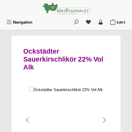
Zum Hauptinhalt springen
Du hast 0 Produkte au
War
Navigation
0,00 €
Ockstädter
Sauerkirschlikör 22% Vol
Alk
Bildergalerie überspringen