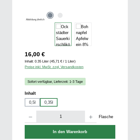
Abbildung ähnlich
Regulärer Preis:
16,00 €
Inhalt:
0.35 Liter
(45,71 € / 1 Liter)
Preise inkl. MwSt. zzgl. Versandkosten
Sofort verfügbar, Lieferzeit: 1-3 Tage
auswählen
Inhalt
0,5l
0,35l
Produkt Anzahl: Gib den gewünschten Wert ein oder benutze die Schaltfläch
Flasche
In den Warenkorb