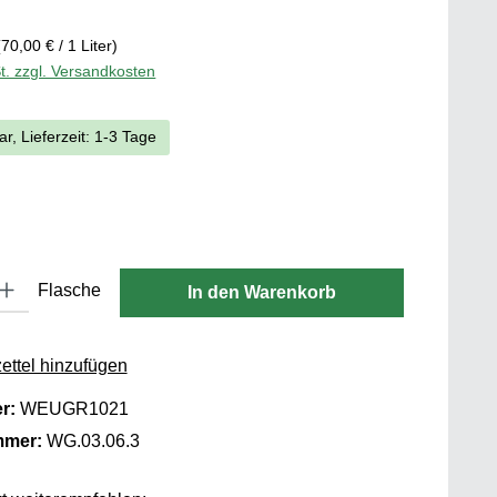
(70,00 € / 1 Liter)
t. zzgl. Versandkosten
ar, Lieferzeit: 1-3 Tage
len
 Gib den gewünschten Wert ein oder benutze die Schaltflächen um die 
Flasche
In den Warenkorb
ttel hinzufügen
er:
WEUGR1021
mmer:
WG.03.06.3