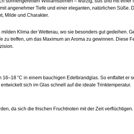
 nach sonnengereiften Williamsbirnen – würzig, süß und mit eine
 mit angenehmer Tiefe und einer eleganten, natürlichen Süße. D
t, Milde und Charakter.
lden Klima der Wetterau, wo sie besonders gut gedeihen. Geer
eife zu treffen, um das Maximum an Aroma zu gewinnen. Diese
zision.
on 16–18 °C in einem bauchigen Edelbrandglas. So entfaltet er
ntwickelt sich im Glas schnell auf die ideale Trinktemperatur.
den, da sich die frischen Fruchtnoten mit der Zeit verflüchtigen.