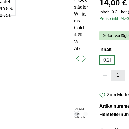
14,00 €
Inhalt:
0.2 Liter
Preise inkl. MwS
Sofort verfügb
auswäh
Inhalt
0,2l
Produkt Anzahl:
Zum Merkze
Artikelnumm
Abbildu
ng
Herstellernu
ähnlich