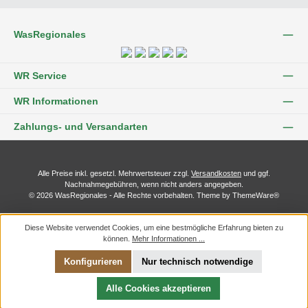
WasRegionales
WR Service
WR Informationen
Zahlungs- und Versandarten
Alle Preise inkl. gesetzl. Mehrwertsteuer zzgl.
Versandkosten
und ggf.
Nachnahmegebühren, wenn nicht anders angegeben.
© 2026 WasRegionales - Alle Rechte vorbehalten. Theme by
ThemeWare®
Diese Website verwendet Cookies, um eine bestmögliche Erfahrung bieten zu
können.
Mehr Informationen ...
Konfigurieren
Nur technisch notwendige
Alle Cookies akzeptieren