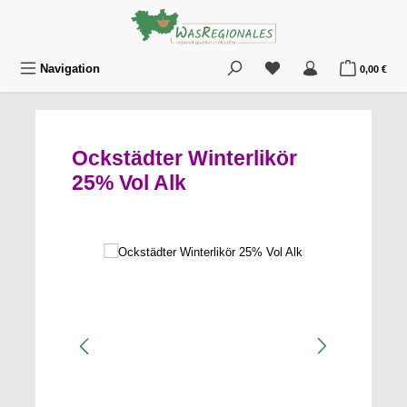
Zum Hauptinhalt springen
Du hast 0 Produkte au
War
Navigation
0,00 €
Ockstädter Winterlikör
25% Vol Alk
Bildergalerie überspringen