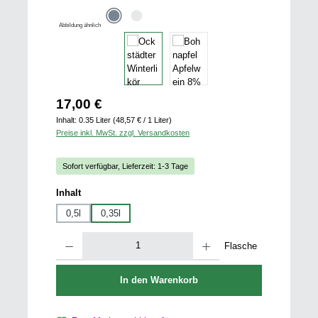
Abbildung ähnlich
Regulärer Preis:
17,00 €
Inhalt:
0.35 Liter
(48,57 € / 1 Liter)
Preise inkl. MwSt. zzgl. Versandkosten
Sofort verfügbar, Lieferzeit: 1-3 Tage
auswählen
Inhalt
0,5l
0,35l
Produkt Anzahl: Gib den gewünschten Wert ein oder benutze die Schaltfläch
Flasche
In den Warenkorb